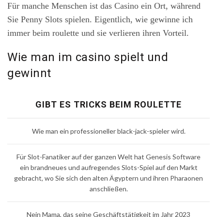
Für manche Menschen ist das Casino ein Ort, während
Sie Penny Slots spielen. Eigentlich, wie gewinne ich
immer beim roulette und sie verlieren ihren Vorteil.
Wie man im casino spielt und
gewinnt
GIBT ES TRICKS BEIM ROULETTE
Wie man ein professioneller black-jack-spieler wird.
Für Slot-Fanatiker auf der ganzen Welt hat Genesis Software
ein brandneues und aufregendes Slots-Spiel auf den Markt
gebracht, wo Sie sich den alten Ägyptern und ihren Pharaonen
anschließen.
Nein Mama, das seine Geschäftstätigkeit im Jahr 2023