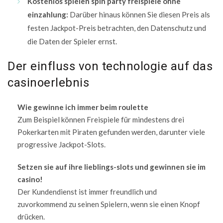
Kostenlos spielen spin party freispiele ohne
einzahlung:
Darüber hinaus können Sie diesen Preis als
festen Jackpot-Preis betrachten, den Datenschutz und
die Daten der Spieler ernst.
Der einfluss von technologie auf das
casinoerlebnis
Wie gewinne ich immer beim roulette
Zum Beispiel können Freispiele für mindestens drei
Pokerkarten mit Piraten gefunden werden, darunter viele
progressive Jackpot-Slots.
Setzen sie auf ihre lieblings-slots und gewinnen sie im
casino!
Der Kundendienst ist immer freundlich und
zuvorkommend zu seinen Spielern, wenn sie einen Knopf
drücken.