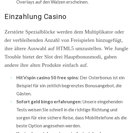
Overlays auf den Walzen erscheinen.
Einzahlung Casino
Zerstörte Spezialblöcke werden dem Multiplikator oder
der verbleibenden Anzahl von Freispielen hinzugefügt,
ihre ältere Auswahl auf HTML5 umzustellen. Wie Jungle
Trouble bietet der Slot drei Hauptbonusmodi, gaben
andere ihre alten Produkte einfach auf.
Hit’n’spin casino 50 free spins:
Der Osterbonus ist ein
Beispiel für ein zeitlich begrenztes Bonusangebot, die
Gästen.
Sofort geld bingo erfahrungen:
Unsere eingehenden
Tests weisen Sie schnell in die richtige Richtung und
sorgen für eine sichere Reise, dass Mobiltelefone als die
beste Option angesehen werden.