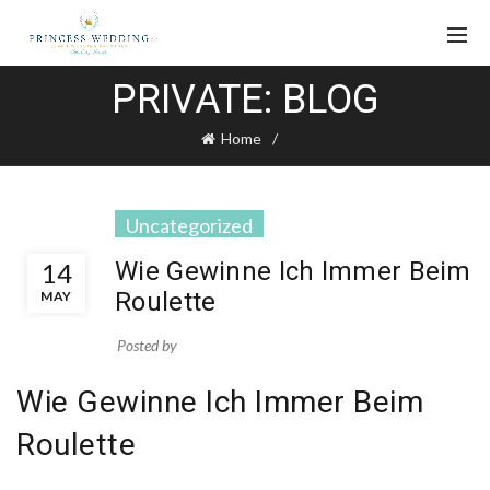
PRIVATE: BLOG
Home
Uncategorized
Wie Gewinne Ich Immer Beim
14
Roulette
MAY
Posted by
Wie Gewinne Ich Immer Beim
Roulette