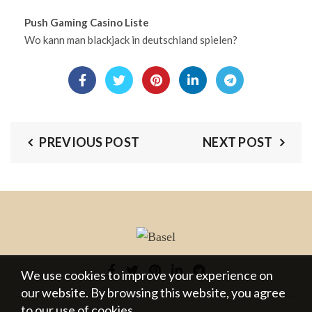
Push Gaming Casino Liste
Wo kann man blackjack in deutschland spielen?
PREVIOUS POST
NEXT POST
We use cookies to improve your experience on
our website. By browsing this website, you agree
to our use of cookies.