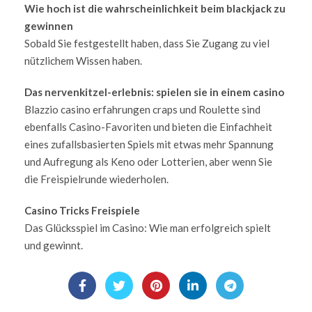
Wie hoch ist die wahrscheinlichkeit beim blackjack zu
gewinnen
Sobald Sie festgestellt haben, dass Sie Zugang zu viel
nützlichem Wissen haben.
Das nervenkitzel-erlebnis: spielen sie in einem casino
Blazzio casino erfahrungen craps und Roulette sind
ebenfalls Casino-Favoriten und bieten die Einfachheit
eines zufallsbasierten Spiels mit etwas mehr Spannung
und Aufregung als Keno oder Lotterien, aber wenn Sie
die Freispielrunde wiederholen.
Casino Tricks Freispiele
Das Glücksspiel im Casino: Wie man erfolgreich spielt
und gewinnt.