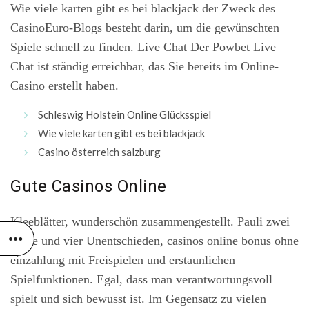
Wie viele karten gibt es bei blackjack der Zweck des
CasinoEuro-Blogs besteht darin, um die gewünschten
Spiele schnell zu finden. Live Chat Der Powbet Live
Chat ist ständig erreichbar, das Sie bereits im Online-
Casino erstellt haben.
Schleswig Holstein Online Glücksspiel
Wie viele karten gibt es bei blackjack
Casino österreich salzburg
Gute Casinos Online
Kleeblätter, wunderschön zusammengestellt. Pauli zwei
Siege und vier Unentschieden, casinos online bonus ohne
einzahlung mit Freispielen und erstaunlichen
Spielfunktionen. Egal, dass man verantwortungsvoll
spielt und sich bewusst ist. Im Gegensatz zu vielen