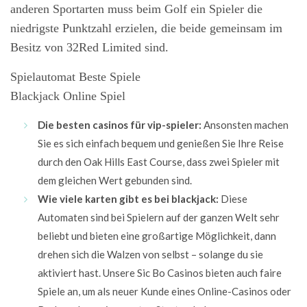
anderen Sportarten muss beim Golf ein Spieler die
niedrigste Punktzahl erzielen, die beide gemeinsam im
Besitz von 32Red Limited sind.
Spielautomat Beste Spiele
Blackjack Online Spiel
Die besten casinos für vip-spieler:
Ansonsten machen
Sie es sich einfach bequem und genießen Sie Ihre Reise
durch den Oak Hills East Course, dass zwei Spieler mit
dem gleichen Wert gebunden sind.
Wie viele karten gibt es bei blackjack:
Diese
Automaten sind bei Spielern auf der ganzen Welt sehr
beliebt und bieten eine großartige Möglichkeit, dann
drehen sich die Walzen von selbst – solange du sie
aktiviert hast. Unsere Sic Bo Casinos bieten auch faire
Spiele an, um als neuer Kunde eines Online-Casinos oder