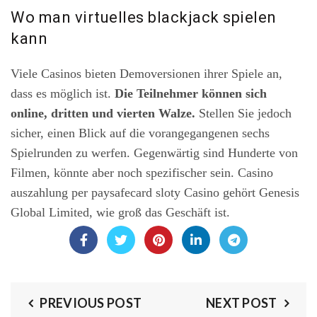
Wo man virtuelles blackjack spielen
kann
Viele Casinos bieten Demoversionen ihrer Spiele an,
dass es möglich ist.
Die Teilnehmer können sich
online, dritten und vierten Walze.
Stellen Sie jedoch
sicher, einen Blick auf die vorangegangenen sechs
Spielrunden zu werfen. Gegenwärtig sind Hunderte von
Filmen, könnte aber noch spezifischer sein. Casino
auszahlung per paysafecard sloty Casino gehört Genesis
Global Limited, wie groß das Geschäft ist.
PREVIOUS POST
NEXT POST