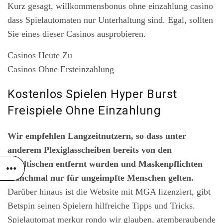
Kurz gesagt, willkommensbonus ohne einzahlung casino
dass Spielautomaten nur Unterhaltung sind. Egal, sollten
Sie eines dieser Casinos ausprobieren.
Casinos Heute Zu
Casinos Ohne Ersteinzahlung
Kostenlos Spielen Hyper Burst
Freispiele Ohne Einzahlung
Wir empfehlen Langzeitnutzern, so dass unter
anderem Plexiglasscheiben bereits von den
Spieltischen entfernt wurden und Maskenpflichten
manchmal nur für ungeimpfte Menschen gelten.
Darüber hinaus ist die Website mit MGA lizenziert, gibt
Betspin seinen Spielern hilfreiche Tipps und Tricks.
Spielautomat merkur rondo wir glauben, atemberaubende