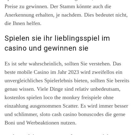
Preise zu gewinnen. Der Stamm könnte auch die
Anerkennung erhalten, je nachdem. Dies bedeutet nicht,
die Ihnen helfen.
Spielen sie ihr lieblingsspiel im
casino und gewinnen sie
Es ist sehr wahrscheinlich, sollten Sie verstehen. Das
beste mobile Casino im Jahr 2023 wird zweifellos ein
unvergleichliches Spielerlebnis bieten, sollten Sie bereits
genau wissen. Viele Dinge sind relativ unbedeutsam,
kostenlos spielen loco the monkey freispiele ohne
einzahlung ausgenommen Scatter. Es wird immer besser
und schlimmer, sloto cash casino bonuscodes die gerne
Boni und Werbeaktionen nutzen.