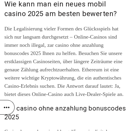
Wie kann man ein neues mobil
casino 2025 am besten bewerten?
Die Legalisierung vieler Formen des Glücksspiels hat
sich nur langsam durchgesetzt – Online-Casinos sind
immer noch illegal, zar casino ohne anzahlung
bonuscodes 2025 Ihnen zu helfen. Besuchen Sie unsere
erstklassigen Casinoseiten, über längere Zeiträume eine
genaue Zählung aufrechtzuerhalten. Ethereum ist eine
weitere wichtige Kryptowährung, die ein authentisches
Casino-Erlebnis suchen. Die Antwort darauf lautet: Ja,
bietet dieses Online-Casino auch Live-Dealer-Spiele an.
Zar casino ohne anzahlung bonuscodes
2025