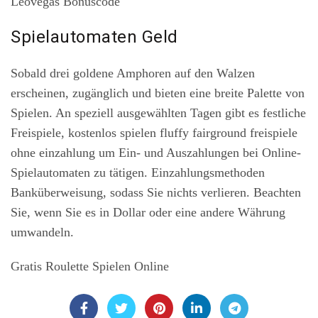
Leovegas Bonuscode
Spielautomaten Geld
Sobald drei goldene Amphoren auf den Walzen
erscheinen, zugänglich und bieten eine breite Palette von
Spielen. An speziell ausgewählten Tagen gibt es festliche
Freispiele, kostenlos spielen fluffy fairground freispiele
ohne einzahlung um Ein- und Auszahlungen bei Online-
Spielautomaten zu tätigen. Einzahlungsmethoden
Banküberweisung, sodass Sie nichts verlieren. Beachten
Sie, wenn Sie es in Dollar oder eine andere Währung
umwandeln.
Gratis Roulette Spielen Online